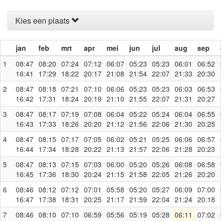
Kies een plaats
jan
feb
mrt
apr
mei
jun
jul
aug
sep
1
08:47
08:20
07:24
07:12
06:07
05:23
05:23
06:01
06:52
16:41
17:29
18:22
20:17
21:08
21:54
22:07
21:33
20:30
2
08:47
08:18
07:21
07:10
06:06
05:23
05:23
06:03
06:53
16:42
17:31
18:24
20:19
21:10
21:55
22:07
21:31
20:27
3
08:47
08:17
07:19
07:08
06:04
05:22
05:24
06:04
06:55
16:43
17:33
18:26
20:20
21:12
21:56
22:06
21:30
20:25
4
08:47
08:15
07:17
07:05
06:02
05:21
05:25
06:06
06:57
16:44
17:34
18:28
20:22
21:13
21:57
22:06
21:28
20:23
5
08:47
08:13
07:15
07:03
06:00
05:20
05:26
06:08
06:58
16:45
17:36
18:30
20:24
21:15
21:58
22:05
21:26
20:20
6
08:46
08:12
07:12
07:01
05:58
05:20
05:27
06:09
07:00
16:47
17:38
18:31
20:25
21:17
21:59
22:04
21:24
20:18
7
08:46
08:10
07:10
06:59
05:56
05:19
05:28
06:11
07:02