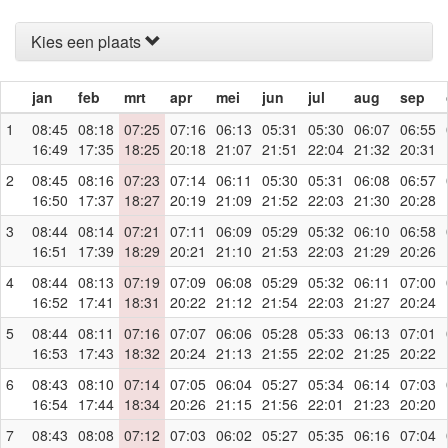
Kies een plaats
jan
feb
mrt
apr
mei
jun
jul
aug
sep
1
08:45
08:18
07:25
07:16
06:13
05:31
05:30
06:07
06:55
16:49
17:35
18:25
20:18
21:07
21:51
22:04
21:32
20:31
2
08:45
08:16
07:23
07:14
06:11
05:30
05:31
06:08
06:57
16:50
17:37
18:27
20:19
21:09
21:52
22:03
21:30
20:28
3
08:44
08:14
07:21
07:11
06:09
05:29
05:32
06:10
06:58
16:51
17:39
18:29
20:21
21:10
21:53
22:03
21:29
20:26
4
08:44
08:13
07:19
07:09
06:08
05:29
05:32
06:11
07:00
16:52
17:41
18:31
20:22
21:12
21:54
22:03
21:27
20:24
5
08:44
08:11
07:16
07:07
06:06
05:28
05:33
06:13
07:01
16:53
17:43
18:32
20:24
21:13
21:55
22:02
21:25
20:22
6
08:43
08:10
07:14
07:05
06:04
05:27
05:34
06:14
07:03
16:54
17:44
18:34
20:26
21:15
21:56
22:01
21:23
20:20
7
08:43
08:08
07:12
07:03
06:02
05:27
05:35
06:16
07:04