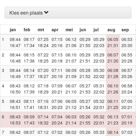
Kies een plaats
jan
feb
mrt
apr
mei
jun
jul
aug
sep
1
08:44
08:17
07:25
07:15
06:12
05:29
05:29
06:05
06:53
16:47
17:34
18:24
20:16
21:06
21:50
22:03
21:31
20:30
2
08:44
08:15
07:22
07:13
06:10
05:29
05:29
06:07
06:55
16:48
17:36
18:25
20:18
21:07
21:51
22:03
21:30
20:28
3
08:44
08:14
07:20
07:11
06:09
05:28
05:30
06:08
06:57
16:49
17:37
18:27
20:19
21:09
21:52
22:02
21:28
20:26
4
08:43
08:12
07:18
07:09
06:07
05:27
05:31
06:10
06:58
16:50
17:39
18:29
20:21
21:10
21:53
22:02
21:26
20:24
5
08:43
08:11
07:16
07:06
06:05
05:27
05:32
06:11
07:00
16:51
17:41
18:31
20:23
21:12
21:54
22:01
21:25
20:21
6
08:43
08:09
07:14
07:04
06:03
05:26
05:32
06:13
07:01
16:53
17:43
18:32
20:24
21:14
21:55
22:01
21:23
20:19
7
08:42
08:07
07:12
07:02
06:02
05:26
05:33
06:14
07:03