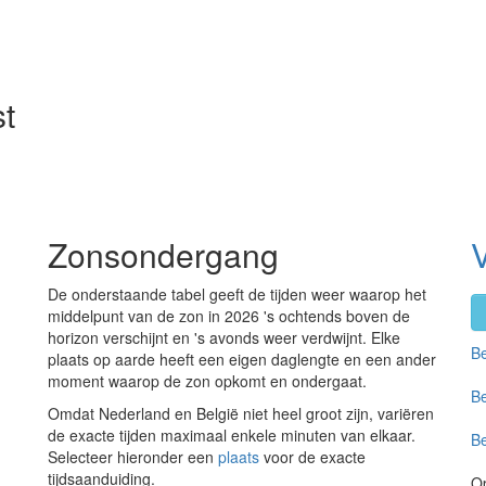
t
Zonsondergang
De onderstaande tabel geeft de tijden weer waarop het
middelpunt van de zon in 2026 's ochtends boven de
horizon verschijnt en 's avonds weer verdwijnt. Elke
Be
plaats op aarde heeft een eigen daglengte en een ander
moment waarop de zon opkomt en ondergaat.
Be
Omdat Nederland en België niet heel groot zijn, variëren
de exacte tijden maximaal enkele minuten van elkaar.
Be
Selecteer hieronder een
plaats
voor de exacte
tijdsaanduiding.
O