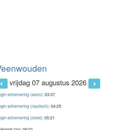
Veenwouden
vrijdag 07 augustus 2026
gin schemering (astro)
:
03:07
gin schemering (nautisch)
:
04:25
gin schemering (civiel)
:
05:21
pkomst zon:
06:01