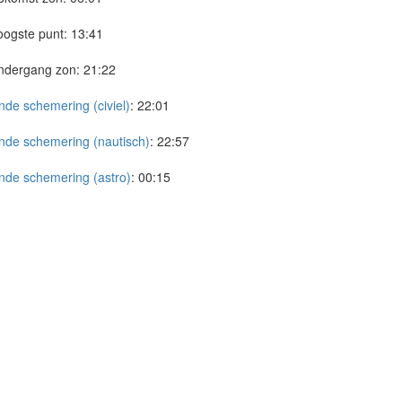
ogste punt:
13:41
ndergang zon:
21:22
nde schemering (civiel)
:
22:01
nde schemering (nautisch)
:
22:57
nde schemering (astro)
:
00:15