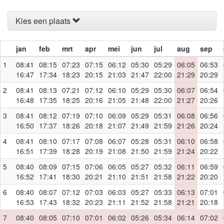
Kies een plaats
jan
feb
mrt
apr
mei
jun
jul
aug
sep
1
08:41
08:15
07:23
07:15
06:12
05:30
05:29
06:05
06:53
16:47
17:34
18:23
20:15
21:03
21:47
22:00
21:29
20:29
2
08:41
08:13
07:21
07:12
06:10
05:29
05:30
06:07
06:54
16:48
17:35
18:25
20:16
21:05
21:48
22:00
21:27
20:26
3
08:41
08:12
07:19
07:10
06:09
05:29
05:31
06:08
06:56
16:50
17:37
18:26
20:18
21:07
21:49
21:59
21:26
20:24
4
08:41
08:10
07:17
07:08
06:07
05:28
05:31
06:10
06:58
16:51
17:39
18:28
20:19
21:08
21:50
21:59
21:24
20:22
5
08:40
08:09
07:15
07:06
06:05
05:27
05:32
06:11
06:59
16:52
17:41
18:30
20:21
21:10
21:51
21:58
21:22
20:20
6
08:40
08:07
07:12
07:03
06:03
05:27
05:33
06:13
07:01
16:53
17:43
18:32
20:23
21:11
21:52
21:58
21:21
20:18
7
08:40
08:05
07:10
07:01
06:02
05:26
05:34
06:14
07:02