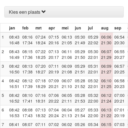
Kies een plaats
jan
feb
mrt
apr
mei
jun
jul
aug
sep
1
08:43
08:16
07:24
07:15
06:13
05:30
05:29
06:06
06:54
16:48
17:34
18:24
20:16
21:05
21:49
22:02
21:30
20:30
2
08:43
08:15
07:22
07:13
06:11
05:29
05:30
06:07
06:55
16:49
17:36
18:25
20:17
21:06
21:50
22:01
21:29
20:27
3
08:42
08:13
07:20
07:11
06:09
05:29
05:31
06:09
06:57
16:50
17:38
18:27
20:19
21:08
21:51
22:01
21:27
20:25
4
08:42
08:12
07:18
07:09
06:07
05:28
05:32
06:10
06:58
16:51
17:39
18:29
20:21
21:10
21:52
22:01
21:25
20:23
5
08:42
08:10
07:16
07:06
06:05
05:28
05:32
06:12
07:00
16:52
17:41
18:31
20:22
21:11
21:53
22:00
21:24
20:21
6
08:42
08:08
07:13
07:04
06:04
05:27
05:33
06:13
07:01
16:53
17:43
18:32
20:24
21:13
21:54
22:00
21:22
20:19
7
08:41
08:07
07:11
07:02
06:02
05:26
05:34
06:15
07:03