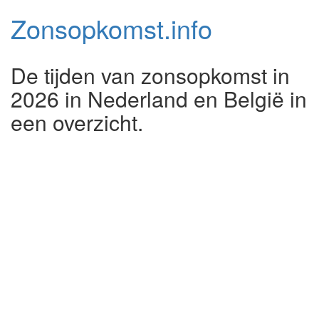
Zonsopkomst.
info
De tijden van zonsopkomst in
2026 in Nederland en België in
een overzicht.