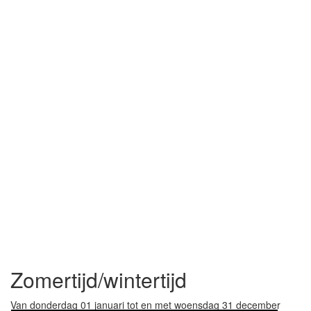
Zomertijd/wintertijd
Van donderdag 01 januari tot en met woensdag 31 december