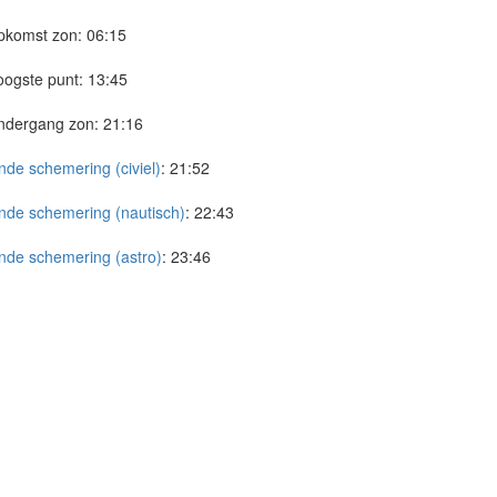
pkomst zon:
06:15
ogste punt:
13:45
ndergang zon:
21:16
nde schemering (civiel)
:
21:52
nde schemering (nautisch)
:
22:43
nde schemering (astro)
:
23:46