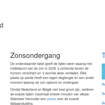
t
Zonsondergang
De onderstaande tabel geeft de tijden weer waarop het
middelpunt van de zon in 2026 's ochtends boven de
horizon verschijnt en 's avonds weer verdwijnt. Elke
plaats op aarde heeft een eigen daglengte en een ander
moment waarop de zon opkomt en ondergaat.
Be
Omdat Nederland en België niet heel groot zijn, variëren
Be
de exacte tijden maximaal enkele minuten van elkaar.
Selecteer hieronder een
plaats
voor de exacte
Be
tijdsaanduiding.