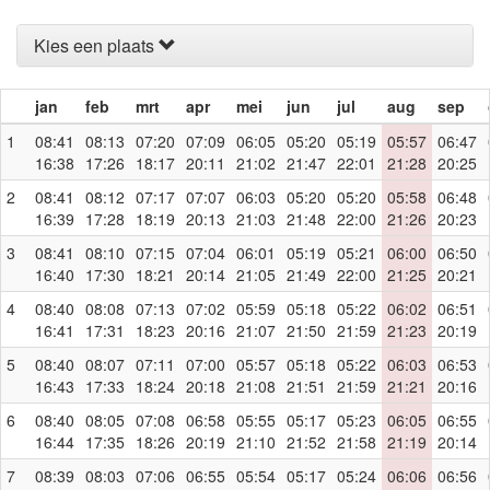
Kies een plaats
jan
feb
mrt
apr
mei
jun
jul
aug
sep
1
08:41
08:13
07:20
07:09
06:05
05:20
05:19
05:57
06:47
16:38
17:26
18:17
20:11
21:02
21:47
22:01
21:28
20:25
2
08:41
08:12
07:17
07:07
06:03
05:20
05:20
05:58
06:48
16:39
17:28
18:19
20:13
21:03
21:48
22:00
21:26
20:23
3
08:41
08:10
07:15
07:04
06:01
05:19
05:21
06:00
06:50
16:40
17:30
18:21
20:14
21:05
21:49
22:00
21:25
20:21
4
08:40
08:08
07:13
07:02
05:59
05:18
05:22
06:02
06:51
16:41
17:31
18:23
20:16
21:07
21:50
21:59
21:23
20:19
5
08:40
08:07
07:11
07:00
05:57
05:18
05:22
06:03
06:53
16:43
17:33
18:24
20:18
21:08
21:51
21:59
21:21
20:16
6
08:40
08:05
07:08
06:58
05:55
05:17
05:23
06:05
06:55
16:44
17:35
18:26
20:19
21:10
21:52
21:58
21:19
20:14
7
08:39
08:03
07:06
06:55
05:54
05:17
05:24
06:06
06:56