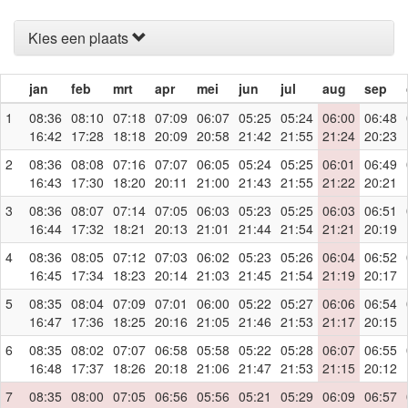
Kies een plaats
jan
feb
mrt
apr
mei
jun
jul
aug
sep
1
08:36
08:10
07:18
07:09
06:07
05:25
05:24
06:00
06:48
16:42
17:28
18:18
20:09
20:58
21:42
21:55
21:24
20:23
2
08:36
08:08
07:16
07:07
06:05
05:24
05:25
06:01
06:49
16:43
17:30
18:20
20:11
21:00
21:43
21:55
21:22
20:21
3
08:36
08:07
07:14
07:05
06:03
05:23
05:25
06:03
06:51
16:44
17:32
18:21
20:13
21:01
21:44
21:54
21:21
20:19
4
08:36
08:05
07:12
07:03
06:02
05:23
05:26
06:04
06:52
16:45
17:34
18:23
20:14
21:03
21:45
21:54
21:19
20:17
5
08:35
08:04
07:09
07:01
06:00
05:22
05:27
06:06
06:54
16:47
17:36
18:25
20:16
21:05
21:46
21:53
21:17
20:15
6
08:35
08:02
07:07
06:58
05:58
05:22
05:28
06:07
06:55
16:48
17:37
18:26
20:18
21:06
21:47
21:53
21:15
20:12
7
08:35
08:00
07:05
06:56
05:56
05:21
05:29
06:09
06:57