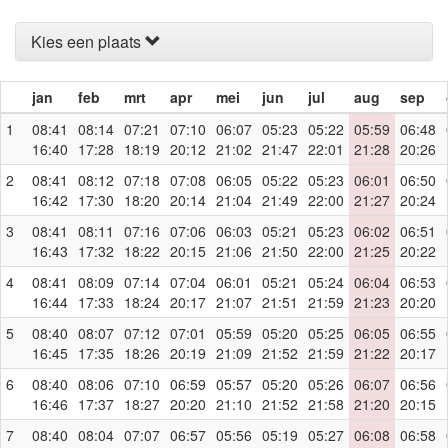
Kies een plaats
jan
feb
mrt
apr
mei
jun
jul
aug
sep
1
08:41
08:14
07:21
07:10
06:07
05:23
05:22
05:59
06:48
16:40
17:28
18:19
20:12
21:02
21:47
22:01
21:28
20:26
2
08:41
08:12
07:18
07:08
06:05
05:22
05:23
06:01
06:50
16:42
17:30
18:20
20:14
21:04
21:49
22:00
21:27
20:24
3
08:41
08:11
07:16
07:06
06:03
05:21
05:23
06:02
06:51
16:43
17:32
18:22
20:15
21:06
21:50
22:00
21:25
20:22
4
08:41
08:09
07:14
07:04
06:01
05:21
05:24
06:04
06:53
16:44
17:33
18:24
20:17
21:07
21:51
21:59
21:23
20:20
5
08:40
08:07
07:12
07:01
05:59
05:20
05:25
06:05
06:55
16:45
17:35
18:26
20:19
21:09
21:52
21:59
21:22
20:17
6
08:40
08:06
07:10
06:59
05:57
05:20
05:26
06:07
06:56
16:46
17:37
18:27
20:20
21:10
21:52
21:58
21:20
20:15
7
08:40
08:04
07:07
06:57
05:56
05:19
05:27
06:08
06:58